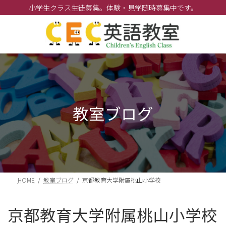
コ
ナ
小学生クラス生徒募集。体験・見学随時募集中です。
ン
ビ
テ
ゲ
ン
ー
ツ
シ
へ
ョ
ス
ン
キ
に
ッ
移
教室ブログ
プ
動
HOME
教室ブログ
京都教育大学附属桃山小学校
京都教育大学附属桃山小学校